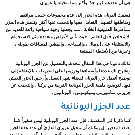
هي أن عددهم كبير جدًا وأكثر مما تتخيله يا عزيزي.
قسمت اليونان هذه الجزر إلى عدة مجموعات حسب مواقعها
ومناطقها لتسهيل التعامل معها والتحدث عنها أكثر. وتتميز هذه الجزر
بمناظرها الطبيعية الخلابة ، مما يجعلها وجهة سياحية رائعة للعديد من
الأشخاص حول العالم ، حيث تأتي لأغراض متعددة مثل الاستجمام ،
والاستلقاء على الرمال ، والسباحة ، والمشي لمسافات طويلة ،
وغيرها من الأنشطة الممتعة.
لذلك دعونا في هذا المقال نتحدث بالتفصيل عن
الجزر اليونانية
ونشرح لك عددها وأسماءها وتوزيعها على الخريطة ، بالإضافة إلى
توضيح أفضل جزر اليونان لقضاء شهر العسل وأرخص الجزر للعيش
فيها. لتوضيح ماهية الجزر اليونانية القريبة من تركيا ، والتحدث عن
جزيرتي سانتوريني وميكونوس ، اليونانيون.
عدد الجزر اليونانية
كما ذكرنا في المقدمة ، فإن عدد الجزر اليونانية ليس صغيراً كما
يعتقد البعض. بل يمكنك أن تتخيل عزيزي القارئ أن عدد هذه الجزر –
حسب بعض الإحصائيات – يتجاوز ستة آلاف! ويقول آخرون إن العدد