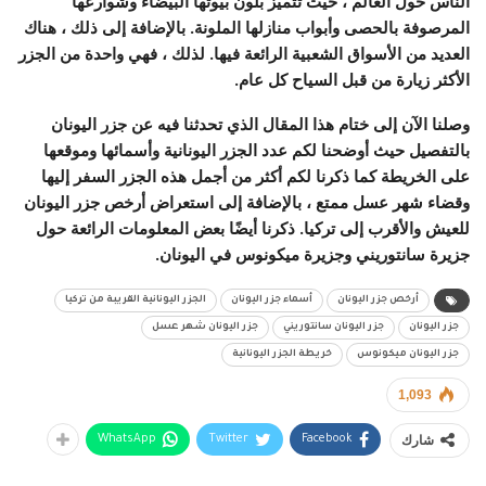
الناس حول العالم ، حيث تتميز بلون بيوتها البيضاء وشوارعها
المرصوفة بالحصى وأبواب منازلها الملونة. بالإضافة إلى ذلك ، هناك
العديد من الأسواق الشعبية الرائعة فيها. لذلك ، فهي واحدة من الجزر
الأكثر زيارة من قبل السياح كل عام.
وصلنا الآن إلى ختام هذا المقال الذي تحدثنا فيه عن جزر اليونان
بالتفصيل حيث أوضحنا لكم
عدد الجزر اليونانية وأسمائها وموقعها
على الخريطة كما ذكرنا لكم أكثر من أجمل هذه الجزر السفر إليها
وقضاء شهر عسل ممتع ، بالإضافة إلى استعراض أرخص جزر اليونان
للعيش والأقرب إلى تركيا. ذكرنا أيضًا بعض المعلومات الرائعة حول
جزيرة سانتوريني وجزيرة ميكونوس في اليونان.
أرخص جزر اليونان
أسماء جزر اليونان
الجزر اليونانية القريبة من تركيا
جزر اليونان
جزر اليونان سانتوريني
جزر اليونان شهر عسل
جزر اليونان ميكونوس
خريطة الجزر اليونانية
1,093
شارك
WhatsApp
Twitter
Facebook