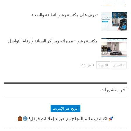
تعرف على مكنسة رينبو للنظافة والصحة
مكنسة رينبو – مميزاته ومراكز الصيانة وأرقام التواصل
السابق
التالي
1 من 278
أخر منشورات
الربح عبر الإنترنت
اكتشف عالم النجاح مع خبراء إعلانات قوقل!