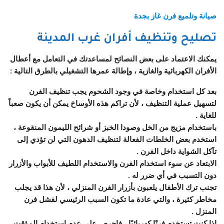
صيانة وتلميع فرن غاز بجدة
تصليح وتنظيف أفران غرب المدينة
يمكنك الاعتماد على بعض النصائح لمساعدتك في التعامل مع أعطال
الأفران الكهربائية والغازية ، وإطالة عمرها التشغيلي بالطرق التالية :
بعد كل استخدام وخاصة في وجود الشحوم يجب تنظيف الفرن
لتسهيل عملية التنظيف ، لأن تراكم هذه الأوساخ يمكن أن يكون صعباً
للغاية .
باستخدام مزيج من الخل وصودا الخبز أو شرائح الليمون المنقوعة ،
استخدم بعض الخلطات الفعالة لتنظيف الدهون التي لن تؤدي إلى
تآكل الشواية داخل الفرن .
الابتعاد عن سوء استخدام الفرن والاستخدام اللطيف للأبواب والأزرار
دون التسبب في أي ضرر له .
تجنب ترك الأطفال يلعبون بأزرار الفرن المنزلي ، لأن هذا قد يجلب
مخاطر كثيرة ، والتي عادة ما تكون السبب الرئيسي لفشل فرن
المنزل .
إذا كنت تستخدم فرنًا كهربائيًا ، فاحرص على عدم استخدام المؤقت