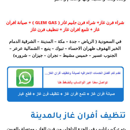
شراء فرن غاز+ شراء فرن
جليم غاز
( GLEM GAS ) + صيانة افران
غاز + تلمع افران غاز + تنظيف فرن غاز
في السعودية ( الرياض – جدة – مكة – المدينة – الشرقية الدمام
الخبر الهفوف ظهران الاحساء – تبوك – ينبع – الشمالية عرعر –
الجنوب عسير – خميس مشيط – نجران – جيزان – شروره)
تنظيف أفران غاز بالمدينة
يتم تركيب انابيب في الجزء الداخلي من فرن الغاز ، ومتصلة بالعيون