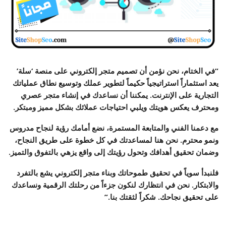
“في الختام، نحن نؤمن أن تصميم متجر إلكتروني على منصة ‘سلة’
يعد استثماراً استراتيجياً حكيماً لتطوير عملك وتوسيع نطاق عملياتك
التجارية على الإنترنت. يمكننا أن نساعدك في إنشاء متجر عصري
ومحترف يعكس هويتك ويلبي احتياجات عملائك بشكل مميز ومبتكر.
مع دعمنا الفني والمتابعة المستمرة، نضع أمامك رؤية لنجاح مدروس
ونمو محترم. نحن هنا لمساعدتك في كل خطوة على طريق النجاح،
وضمان تحقيق أهدافك وتحول رؤيتك إلى واقع يزهي بالتفوق والتميز.
فلنبدأ سوياً في تحقيق طموحاتك وبناء متجر إلكتروني يشع بالتفرد
والابتكار. نحن في انتظارك لنكون جزءاً من رحلتك الرقمية ونساعدك
على تحقيق نجاحك. شكراً لثقتك بنا.”