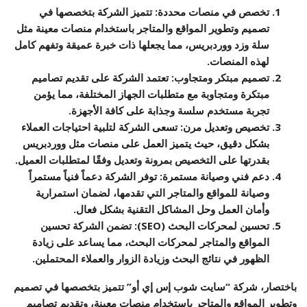
تخصص في منصات محددة
: تتميز الشركة بتخصصها في
تصميم وتطوير المواقع والمتاجر باستخدام منصات معينة مثل
سلة وزد ووردبريس، مما يجعلها ذات خبرة عميقة وتفهم كامل
لهذه المنصات.
تصميم مبتكر ومتجاوب
: تعتمد الشركة على تقديم تصاميم
مبتكرة ومتجاوبة مع متطلبات الجهاز المختلفة، مما يؤمن
تجربة مستخدم سلسة وجذابة على كافة الأجهزة.
تخصيص وتعديل مرن
: تسعى الشركة لتلبية احتياجات العملاء
بشكل دقيق، حيث يتميز العمل على منصات مثل ووردبريس
بقدرتها على التخصيص بمرونة وتعديل وفقًا لمتطلبات العميل.
دعم فني وصيانة مستمرة
: توفر الشركة دعماً فنياً مستمراً
وصيانة للمواقع والمتاجر التي تقدمها، لضمان استمرارية
وأمان العمل وحل المشاكل التقنية بشكل فعال.
تحسين لمحركات البحث (SEO)
: تضمن الشركة تحسين
المواقع والمتاجر لمحركات البحث، مما يساعد على زيادة
الظهور في نتائج البحث وزيادة الزوار والعملاء المحتملين.
باختصار، شركة “سايت شوب إس إي أو” تتميز بتخصصها في تصميم
وتطوير المواقع والمتاجر باستخدام منصات معينة، وتقديم تصاميم