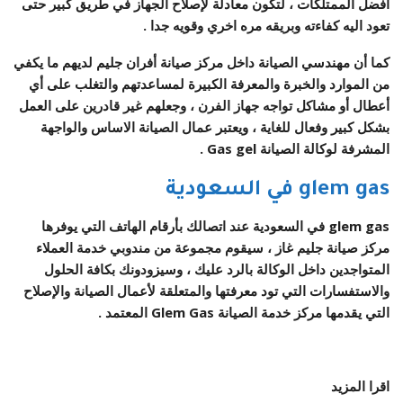
أفضل الممتلكات ، لتكون معادلة لإصلاح الجهاز في طريق كبير حتى
تعود اليه كفاءته وبريقه مره اخري وقويه جدا .
كما أن مهندسي الصيانة داخل
مركز صيانة أفران جليم
لديهم ما يكفي
من الموارد والخبرة والمعرفة الكبيرة لمساعدتهم والتغلب على أي
أعطال أو مشاكل تواجه جهاز الفرن ، وجعلهم غير قادرين على العمل
بشكل كبير وفعال للغاية ، ويعتبر عمال الصيانة الاساس والواجهة
المشرفة لوكالة الصيانة Gas gel .
glem gas في السعودية
glem gas في السعودية عند اتصالك بأرقام الهاتف التي يوفرها
مركز صيانة جليم غاز ، سيقوم مجموعة من مندوبي خدمة العملاء
المتواجدين داخل الوكالة بالرد عليك ، وسيزودونك بكافة الحلول
والاستفسارات التي تود معرفتها والمتعلقة لأعمال الصيانة والإصلاح
التي يقدمها مركز خدمة الصيانة Glem Gas المعتمد .
اقرا المزيد