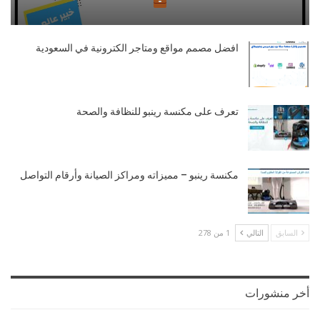
افضل مصمم مواقع ومتاجر الكترونية في السعودية
تعرف على مكنسة رينبو للنظافة والصحة
مكنسة رينبو – مميزاته ومراكز الصيانة وأرقام التواصل
السابق
التالي
1 من 278
أخر منشورات