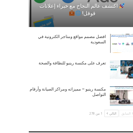
اكتشف عالم النجاح مع خبراء إعلانات
قوقل!
افضل مصمم مواقع ومتاجر الكترونية في
السعودية
تعرف على مكنسة رينبو للنظافة والصحة
مكنسة رينبو – مميزاته ومراكز الصيانة وأرقام
التواصل
السابق
التالي
1 من 278