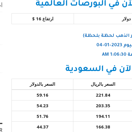
ن في البورصات العالمية
أخ
ارتفاع 16 $
 الذهب لحظة بلحظة)
2-01-04
1: AM
آن في السعودية
السعر بالريال
السعر بالدولار
59.16
221.84
54.23
203.35
51.76
194.11
44.37
166.38
R