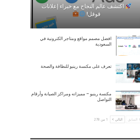
اكتشف عالم النجاح مع خبراء إعلانات
قوقل!
افضل مصمم مواقع ومتاجر الكترونية في
السعودية
تعرف على مكنسة رينبو للنظافة والصحة
مكنسة رينبو – مميزاته ومراكز الصيانة وأرقام
التواصل
السابق
التالي
1 من 278