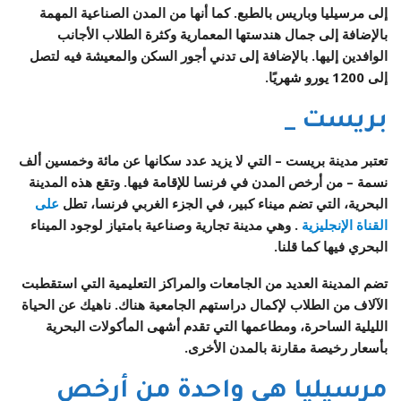
إلى مرسيليا وباريس بالطبع. كما أنها من المدن الصناعية المهمة
بالإضافة إلى جمال هندستها المعمارية وكثرة الطلاب الأجانب
الوافدين إليها. بالإضافة إلى تدني أجور السكن والمعيشة فيه لتصل
إلى 1200 يورو شهريًا.
بريست _
تعتبر مدينة بريست – التي لا يزيد عدد سكانها عن مائة وخمسين ألف
نسمة – من أرخص المدن في فرنسا للإقامة فيها. وتقع هذه المدينة
البحرية، التي تضم ميناء كبير، في الجزء الغربي فرنسا، تطل
على
القناة الإنجليزية
. وهي مدينة تجارية وصناعية بامتياز لوجود الميناء
البحري فيها كما قلنا.
تضم المدينة العديد من الجامعات والمراكز التعليمية التي استقطبت
الآلاف من الطلاب لإكمال دراستهم الجامعية هناك. ناهيك عن الحياة
الليلية الساحرة، ومطاعمها التي تقدم أشهى المأكولات البحرية
بأسعار رخيصة مقارنة بالمدن الأخرى.
مرسيليا هي واحدة من أرخص