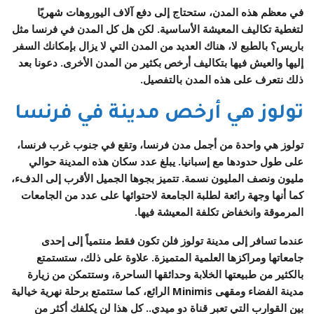
في معظم هذه المدن، ستحتاج إلى دفع آلاف اليوروهات شهريًا
لتغطية تكاليف المعيشة الأساسية. لكن هل كل المدن في فرنسا مثل
باريس؟ بالطبع لا، هناك العديد من المدن التي لا يزال بإمكانك السفر
إليها والعيش فيها بتكاليف أرخص بكثير من المدن الأخرى. دعونا بعد
ذلك نتعرف على هذه المدن بالتفصيل.
تولوز هي أرخص مدينة في فرنسا
تولوز هي واحدة من أجمل مدن فرنسا، وتقع في جنوب غرب فرنسا،
على طول حدودها مع إسبانيا. يبلغ عدد سكان هذه المدينة حوالي
مليون ونصف المليون نسمة. تتميز بجوها الجميل الأقرب إلى الدفء،
كما أنها وجهة رائعة لطلبة الجامعة لاحتوائها على عدد من الجامعات
المرموقة وانخفاض تكلفة المعيشة فيها.
عندما تسافر إلى مدينة تولوز فلن تكون فقط منتمياً إلى إحدى
جامعاتها ومراكزها العلمية المتميزة. علاوة على ذلك، ستستمتع
بالكثير من طبيعتها الخلابة وحدائقها الساحرة، وستتمكن من زيارة
مدينة الفضاء ومقهى Minimis الرائع، كما ستتمتع برحلة نهرية خيالية
بين القوارب التي تعبر قناة دو ميدي.. كل هذا لن يكلفك أكثر من