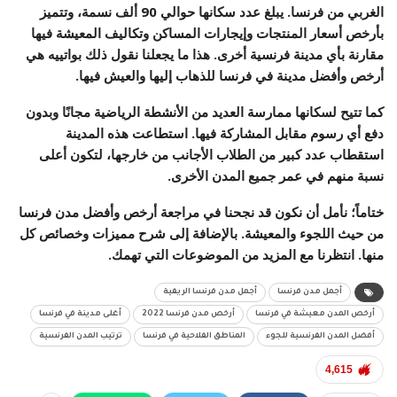
الغربي من فرنسا. يبلغ عدد سكانها حوالي 90 ألف نسمة، وتتميز
بأرخص أسعار المنتجات وإيجارات المساكن وتكاليف المعيشة فيها
مقارنة بأي مدينة فرنسية أخرى. هذا ما يجعلنا نقول ذلك بواتييه هي
أرخص وأفضل مدينة في فرنسا للذهاب إليها والعيش فيها.
كما تتيح لسكانها ممارسة العديد من الأنشطة الرياضية مجانًا وبدون
دفع أي رسوم مقابل المشاركة فيها. استطاعت هذه المدينة
استقطاب عدد كبير من الطلاب الأجانب من خارجها، لتكون أعلى
نسبة منهم في عمر جميع المدن الأخرى.
ختاماً؛ نأمل أن نكون قد نجحنا في مراجعة
أرخص
وأفضل مدن فرنسا
من حيث اللجوء والمعيشة. بالإضافة إلى شرح مميزات وخصائص كل
منها. انتظرنا مع المزيد من الموضوعات التي تهمك.
أجمل مدن فرنسا
أجمل مدن فرنسا الريفية
أرخص المدن معيشة في فرنسا
أرخص مدن فرنسا 2022
أغلى مدينة في فرنسا
أفضل المدن الفرنسية للجوء
المناطق الفلاحية في فرنسا
ترتيب المدن الفرنسية
4,615