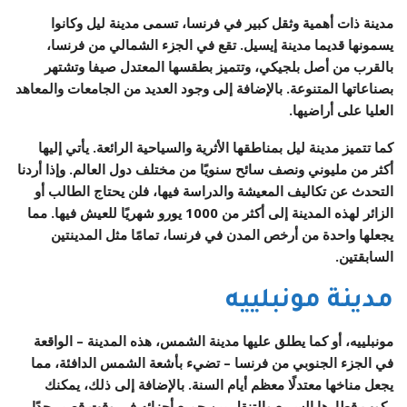
مدينة ذات أهمية وثقل كبير في فرنسا، تسمى مدينة ليل وكانوا
يسمونها قديما مدينة إيسيل. تقع في الجزء الشمالي من فرنسا،
بالقرب من أصل بلجيكي، وتتميز بطقسها المعتدل صيفا وتشتهر
بصناعاتها المتنوعة. بالإضافة إلى وجود العديد من الجامعات والمعاهد
العليا على أراضيها.
كما تتميز مدينة ليل بمناطقها الأثرية والسياحية الرائعة. يأتي إليها
أكثر من مليوني ونصف سائح سنويًا من مختلف دول العالم. وإذا أردنا
التحدث عن تكاليف المعيشة والدراسة فيها، فلن يحتاج الطالب أو
الزائر لهذه المدينة إلى أكثر من 1000 يورو شهريًا للعيش فيها. مما
يجعلها واحدة من أرخص المدن في فرنسا، تمامًا مثل المدينتين
السابقتين.
مدينة مونبلييه
مونبلييه، أو كما يطلق عليها مدينة الشمس، هذه المدينة – الواقعة
في الجزء الجنوبي من فرنسا – تضيء بأشعة الشمس الدافئة، مما
يجعل مناخها معتدلًا معظم أيام السنة. بالإضافة إلى ذلك، يمكنك
ركوب قطارها السريع والتنقل بين جميع أجزائه في وقت قصير جدًا.