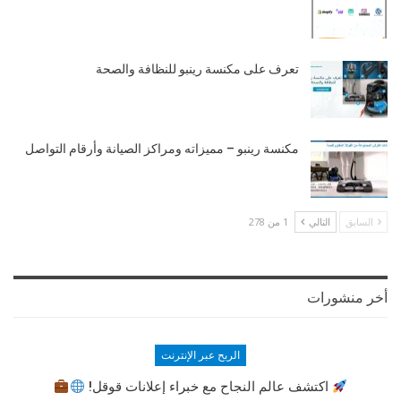
تعرف على مكنسة رينبو للنظافة والصحة
مكنسة رينبو – مميزاته ومراكز الصيانة وأرقام التواصل
السابق
التالي
1 من 278
أخر منشورات
الربح عبر الإنترنت
اكتشف عالم النجاح مع خبراء إعلانات قوقل!